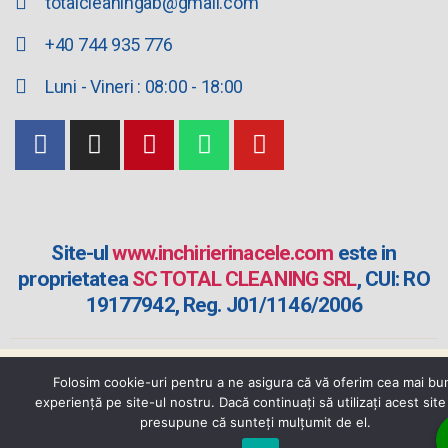
totalcleaningab@gmail.com
+40 744 935 776
Luni - Vineri : 08:00 - 18:00
Site-ul
www.inchirierinacele.com
este in
proprietatea
SC TOTAL CLEANING SRL
, CUI: RO
19177942, Reg. J01/1146/2006
Website dezvoltat de
Folosim cookie-uri pentru a ne asigura că vă oferim cea mai bu
experiență pe site-ul nostru. Dacă continuați să utilizați acest sit
presupune că sunteți mulțumit de el.